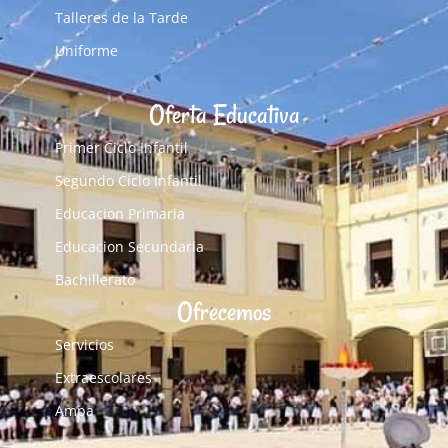
Talleres de la Tarde
Uniforme
Oferta Educativa
Primer Ciclo Infantil
Segundo Ciclo Infantil
Educacion Primaria
Educacion Secundaria
Bachillerato
Ofrecemos
Servicios
Extraescolares
Ampa