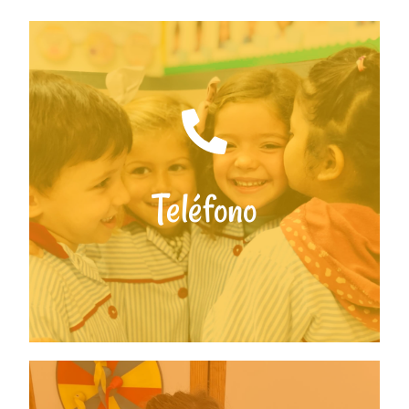
Escríbenos
Teléfono
colegio@blancadecastilla.es
Escríbenos