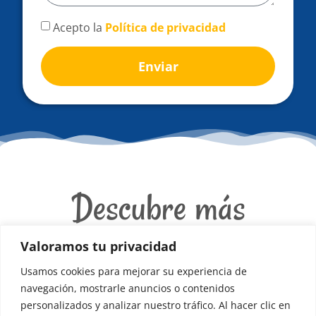
Acepto la
Política de privacidad
Enviar
Comedor
Ofrecemos un servicio de comedor con menús
Descubre más
saludables y equilibrados para los alumnos.
Más Información
Valoramos tu privacidad
Servicios
Usamos cookies para mejorar su experiencia de
navegación, mostrarle anuncios o contenidos
personalizados y analizar nuestro tráfico. Al hacer clic en