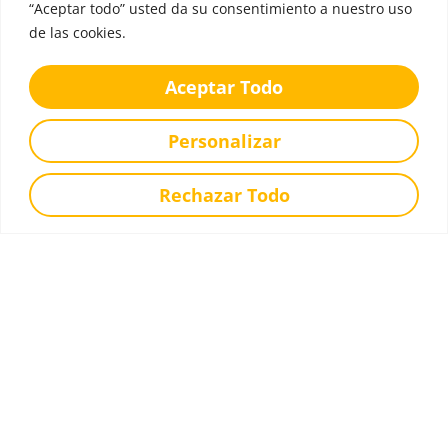
“Aceptar todo” usted da su consentimiento a nuestro uso
de las cookies.
Aceptar Todo
Uniforme Escolar
Personalizar
Comedor
Disponemos de un servicio para la compra de
Rechazar Todo
uniformes del colegio.
Más Información