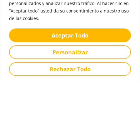
equipo, la reflexión y el compromiso, mientras les
personalizados y analizar nuestro tráfico. Al hacer clic en
guiamos en su camino hacia la universidad o el
“Aceptar todo” usted da su consentimiento a nuestro uso
de las cookies.
mundo laboral. ¡El futuro está en sus manos!
Aceptar Todo
Personalizar
Rechazar Todo
Educando con Valores