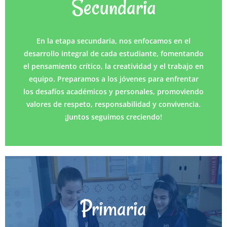
Secundaria
En la etapa secundaria, nos enfocamos en el
- De 09: 00 a 14:00 h.
desarrollo integral de cada estudiante, fomentando
- Contamos con un servicio de horario
el pensamiento crítico, la creatividad y el trabajo en
ampliado desde las 7:30 hasta las 14:00 h.
equipo. Preparamos a los jóvenes para enfrentar
los desafíos académicos y personales, promoviendo
valores de respeto, responsabilidad y convivencia.
¡Juntos seguimos creciendo!
Primaria