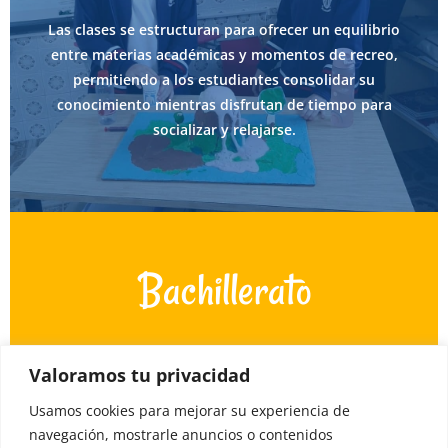
- De 09: 00 a 14:00 h.
Las clases se estructuran para ofrecer un equilibrio
- Contamos con un servicio de horario
entre materias académicas y momentos de recreo,
ampliado desde las 7:30 hasta las 14:00 h.
permitiendo a los estudiantes consolidar su
conocimiento mientras disfrutan de tiempo para
socializar y relajarse.
Bachillerato
En Bachillerato, preparamos a los estudiantes para
Valoramos tu privacidad
su futuro académico y profesional, potenciando su
autonomía, habilidades de investigación y
Usamos cookies para mejorar su experiencia de
pensamiento crítico. Fomentamos el trabajo en
navegación, mostrarle anuncios o contenidos