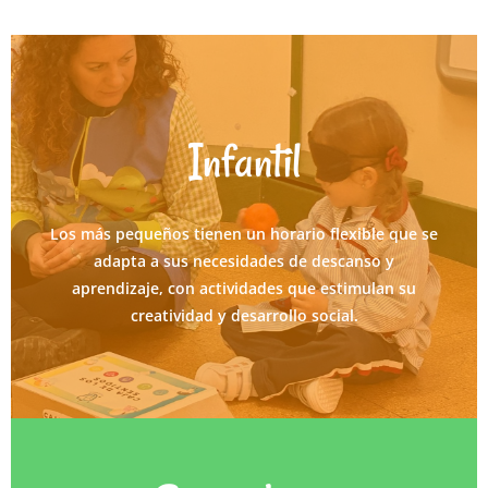
Infantil
- De 09: 00 a 14:00 h.
- Contamos con un servicio de horario
Los más pequeños tienen un horario flexible que se
ampliado desde las 7:30 hasta las 14:00 h.
adapta a sus necesidades de descanso y
aprendizaje, con actividades que estimulan su
creatividad y desarrollo social.