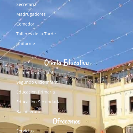
Secretaría
Madrugadores
Comedor
Talleres de la Tarde
Uniforme
Oferta Educativa
Primer Ciclo Infantil
Segundo Ciclo Infantil
Educacion Primaria
Educacion Secundaria
Bachillerato
Ofrecemos
Servicios