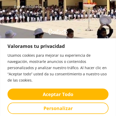
Extraescolares
Ampa
Contacto
C/ Eduardo Dato, 12 - 34005 Palencia. España
Valoramos tu privacidad
colegio@blancadecastilla.es
Usamos cookies para mejorar su experiencia de
34001650@educa.jcyl.es
navegación, mostrarle anuncios o contenidos
+34 979 706 552
personalizados y analizar nuestro tráfico. Al hacer clic en
“Aceptar todo” usted da su consentimiento a nuestro uso
de las cookies.
Aceptar Todo
Personalizar