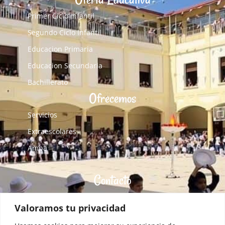
Primer Ciclo Infantil
Segundo Ciclo Infantil
Educacion Primaria
Educacion Secundaria
Bachillerato
Ofrecemos
Servicios
Extraescolares
Ampa
Contacto
C/ Eduardo Dato, 12 - 34005 Palencia. España
Valoramos tu privacidad
colegio@blancadecastilla.es