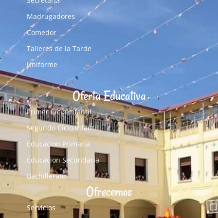
Secretaría
Madrugadores
Comedor
Talleres de la Tarde
Uniforme
Oferta Educativa
Primer Ciclo Infantil
Segundo Ciclo Infantil
Educacion Primaria
Educacion Secundaria
Bachillerato
Ofrecemos
Servicios