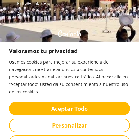
Extraescolares
Ampa
Contacto
C/ Eduardo Dato, 12 - 34005 Palencia. España
Valoramos tu privacidad
colegio@blancadecastilla.es
Usamos cookies para mejorar su experiencia de
34001650@educa.jcyl.es
navegación, mostrarle anuncios o contenidos
+34 979 706 552
personalizados y analizar nuestro tráfico. Al hacer clic en
“Aceptar todo” usted da su consentimiento a nuestro uso
de las cookies.
Aceptar Todo
Personalizar