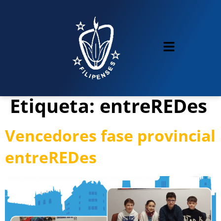
Etiqueta:
entreREDes
Vencedores fase provincial
entreREDes