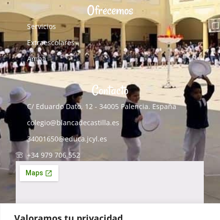
Ofrecemos
Servicios
Extraescolares
Ampa
Contacto
C/ Eduardo Dato, 12 - 34005 Palencia. España
colegio@blancadecastilla.es
34001650@educa.jcyl.es
+34 979 706 552
Valoramos tu privacidad