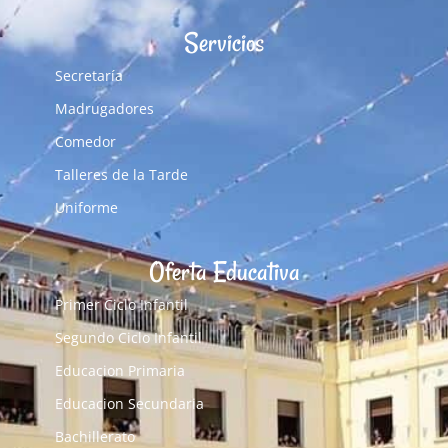
Servicios
Secretaría
Madrugadores
Comedor
Talleres de la Tarde
Uniforme
Oferta Educativa
Primer Ciclo Infantil
Segundo Ciclo Infantil
Educacion Primaria
Educacion Secundaria
Bachillerato