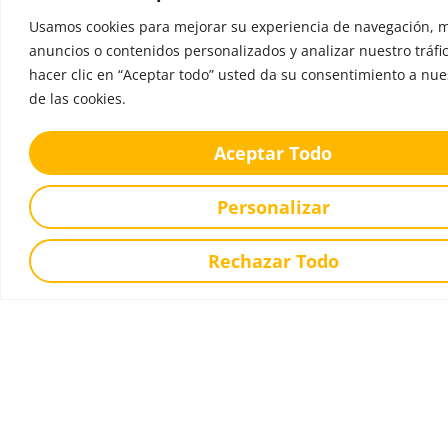
Usamos cookies para mejorar su experiencia de navegación, m
Oferta Educativa
anuncios o contenidos personalizados y analizar nuestro tráfic
hacer clic en “Aceptar todo” usted da su consentimiento a nue
Primer Ciclo Infantil
de las cookies.
Segundo Ciclo Infantil
Aceptar Todo
Educacion Primaria
Educacion Secundaria
Personalizar
Bachillerato
Ofrecemos
Rechazar Todo
Servicios
Extraescolares
Ampa
Contacto