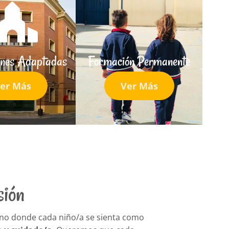
iones Adaptadas
Formación Permanente
er Más
Ver Más
sión
no donde cada niño/a se sienta como