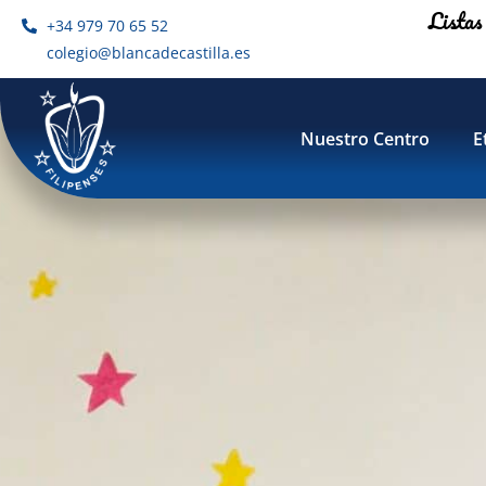
Listas
+34 979 70 65 52
colegio@blancadecastilla.es
1º Ciclo de Educación
Nuestro Centro
E